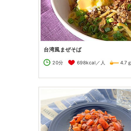
台湾風まぜそば
20分
698kcal／人
4.7