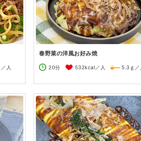
春野菜の洋風お好み焼
ｇ／人
20分
532kcal／人
5.3ｇ