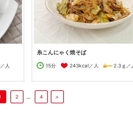
糸こんにゃく焼そば
ｇ／人
15分
243kcal／人
2.3ｇ／
1
2
...
4
>