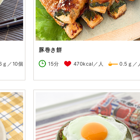
豚巻き餅
.6ｇ／10個
15分
470kcal／人
0.5ｇ／