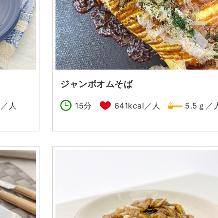
ジャンボオムそば
ｇ／人
15分
641kcal／人
5.5ｇ／