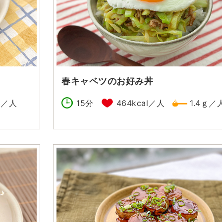
春キャベツのお好み丼
ｇ／人
15分
464kcal／人
1.4ｇ／