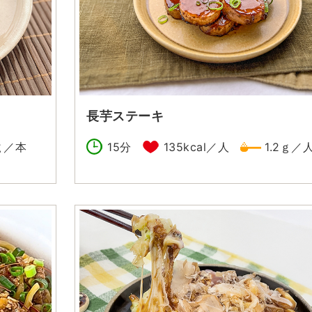
長芋ステーキ
6ｇ／本
15分
135kcal／人
1.2ｇ／