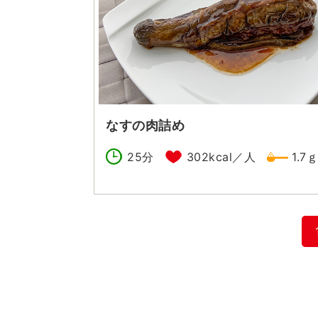
なすの肉詰め
25分
302kcal／人
1.7