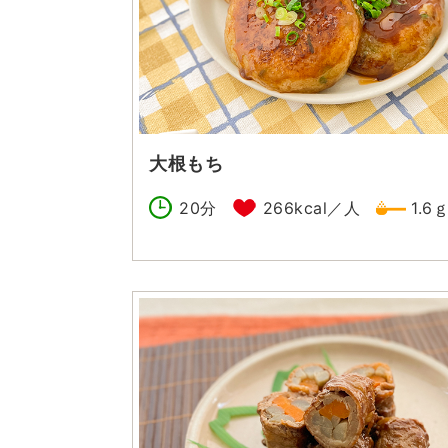
大根もち
20分
266kcal／人
1.6