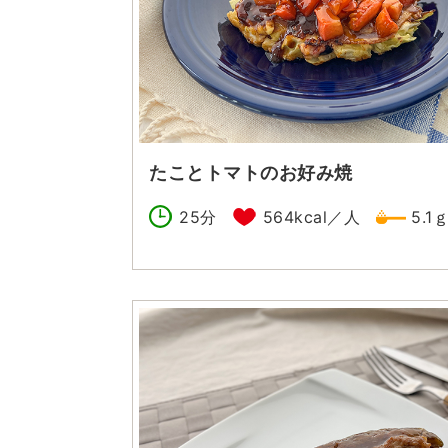
たことトマトのお好み焼
25分
564kcal／人
5.1