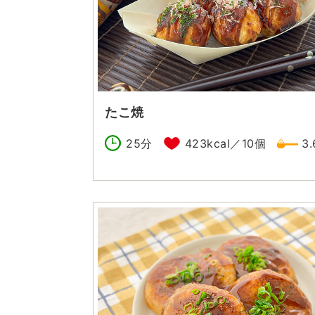
たこ焼
25分
423kcal／10個
3