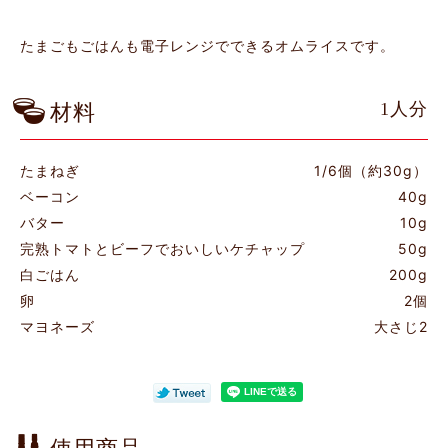
たまごもごはんも電子レンジでできるオムライスです。
1人分
材料
たまねぎ
1/6個（約30g）
ベーコン
40g
バター
10g
完熟トマトとビーフでおいしいケチャップ
50g
白ごはん
200g
卵
2個
マヨネーズ
大さじ2