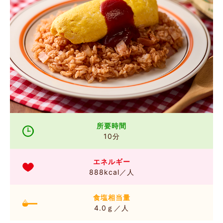
所要時間
10分
エネルギー
888kcal／人
食塩相当量
4.0ｇ／人