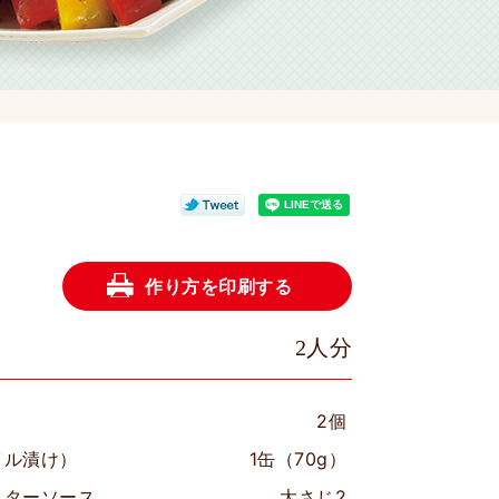
作り方を印刷する
2人分
2個
イル漬け）
1缶（70g）
スターソース
大さじ2