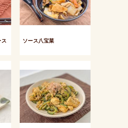
ース
ソース八宝菜