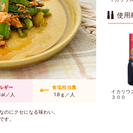
使用
ルギー
食塩相当量
イカリウ
cal／人
1.8ｇ／人
３００
なのにクセになる味わい。
です。