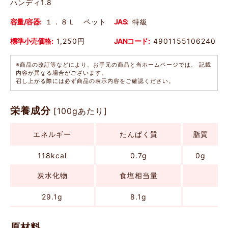
ハンディ1.8
容量/容器:
１．８Ｌ ペット
JAS:
特級
標準小売価格:
1,250円
JANコード:
4901155106240
※商品の改訂等などにより、お手元の商品と当ホームページでは、 記載
内容が異なる場合がございます。
召し上がる際には必ず商品の表示内容をご確認ください。
栄養成分
[100gあたり]
エネルギー
たんぱく質
脂質
118kcal
0.7g
0g
炭水化物
食塩相当量
29.1g
8.1g
原材料